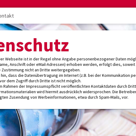
ontakt
enschutz
rer Webseite ist in der Regel ohne Angabe personenbezogener Daten mög
ame, Anschrift oder eMail-Adressen) erhoben werden, erfolgt dies, soweit m
e Zustimmung nicht an Dritte weitergegeben.
 hin, dass die Datenübertragung im Internet (z.B. bei der Kommunikation per
or dem Zugriff durch Dritte ist nicht möglich.
m Rahmen der Impressumspflicht veröffentlichten Kontaktdaten durch Drit
mationsmaterialien wird hiermit ausdrücklich widersprochen. Die Betreiber 
ngten Zusendung von Werbeinformationen, etwa durch Spam-Mails, vor.