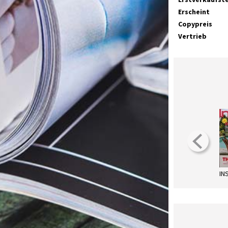
Erscheint
Copypreis
Vertrieb
IN