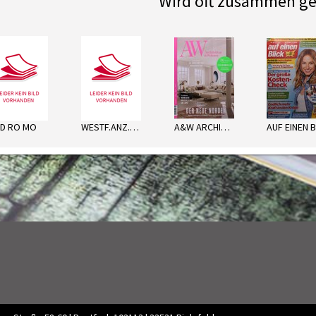
Wird oft zusammen ge
next
LD RO MO
WESTF.ANZ.HAMM MO
A&W ARCHITEK.U.WOHNEN