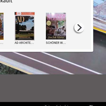
kauft
AUF EINEN BLICK WEST
AD ARCHITECT.DIGEST
SCHÖNER WOHNEN
HÄUSER