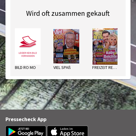
Wird oft zusammen gekauft
BILD RO MO
VIEL SPAß
FREIZEIT REVUE
TI
Pressecheck App