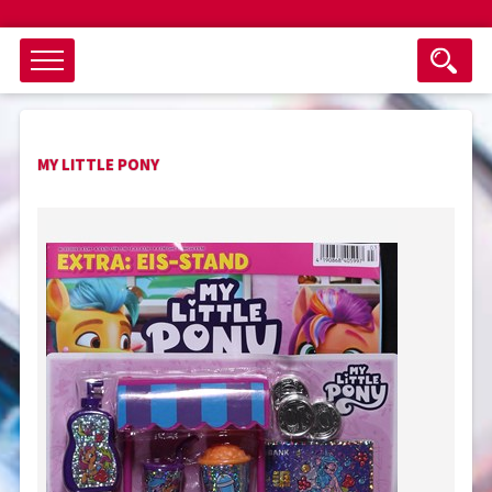
Objektsuche
MY LITTLE PONY
als ganzes Wort suchen
max. 3 Monate alt
keine eingestellten Titel
Suche zurücksetzen
nur Titel im Angebot
Suchen