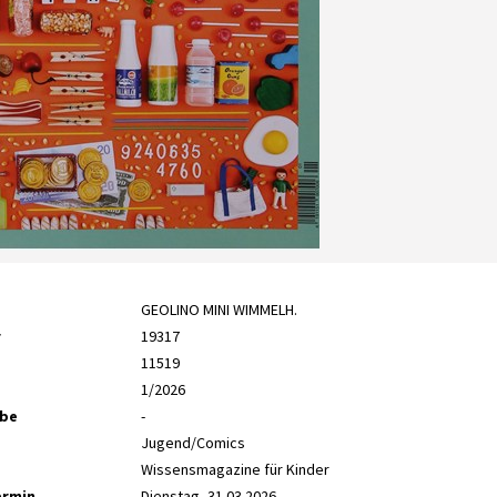
GEOLINO MINI WIMMELH.
r
19317
11519
1/2026
abe
-
Jugend/Comics
Wissensmagazine für Kinder
ermin
Dienstag, 31.03.2026