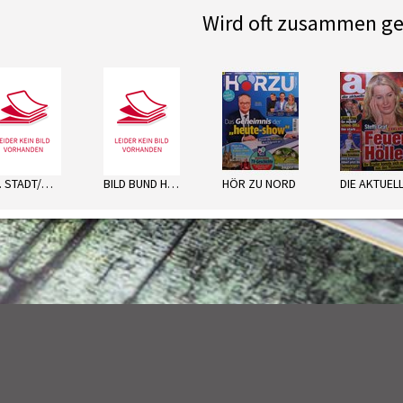
Wird oft zusammen ge
next
BZ. STADT/WOLFENBÜTTEL MO
BILD BUND HANNOVER SA
HÖR ZU NORD
DIE AKTUEL