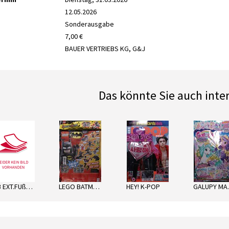
12.05.2026
Sonderausgabe
7,00 €
BAUER VERTRIEBS KG, G&J
Das könnte Sie auch inte
next
LTB EXT.FUßBALL SORT.
LEGO BATMAN ENERGY PACK
HEY! K-POP
GA