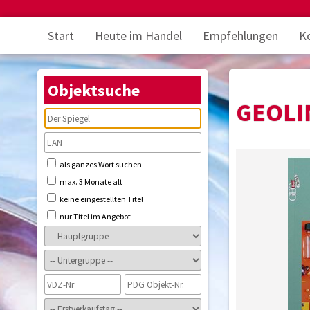
Start
Heute im Handel
Empfehlungen
K
Objektsuche
GEOLI
als ganzes Wort suchen
max. 3 Monate alt
keine eingestellten Titel
nur Titel im Angebot