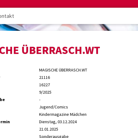
ontakt
CHE ÜBERRASCH.WT
MAGISCHE ÜBERRASCH.WT
r
21116
16227
9/2025
abe
-
Jugend/Comics
Kindermagazine Mädchen
ermin
Dienstag, 03.12.2024
21.01.2025
Sonderausgabe