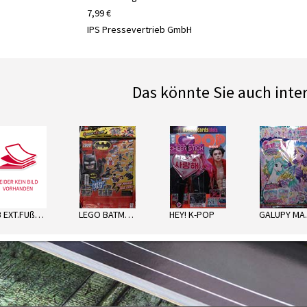
7,99 €
IPS Pressevertrieb GmbH
Das könnte Sie auch inte
next
LTB EXT.FUßBALL SORT.
LEGO BATMAN ENERGY PACK
HEY! K-POP
GA