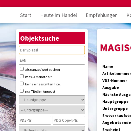
Start
Heute im Handel
Empfehlungen
K
Objektsuche
MAGIS
Name
als ganzes Wort suchen
Artikelnumme
max. 3 Monate alt
VDZ-Nummer
keine eingestellten Titel
Ausgabe
nur Titel im Angebot
Nächste Ausg
Hauptgruppe
Untergruppe
Erstverkaufst
Angebotsende
Erscheint