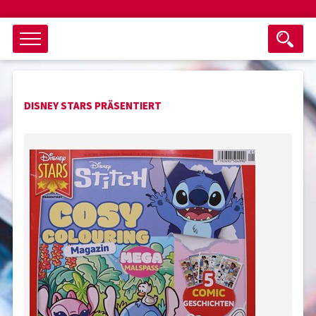
Objektsuche
DISNEY STARS PRÄSENTIERT
als ganzes Wort suchen
max. 3 Monate alt
keine eingestellten Titel
Suche zurücksetzen
nur Titel im Angebot
Suchen