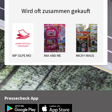
Wird oft zusammen gekauft
WP OLPE MO
MIA AND ME
MICKY MAUS
BI
Pressecheck App