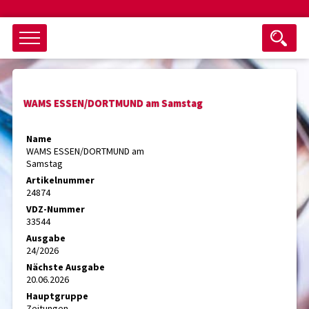
Objektsuche
WAMS ESSEN/DORTMUND am Samstag
als ganzes Wort suchen
max. 3 Monate alt
Name
WAMS ESSEN/DORTMUND am
keine eingestellten Titel
Samstag
Artikelnummer
Suche zurücksetzen
nur Titel im Angebot
24874
Suchen
VDZ-Nummer
33544
Ausgabe
24/2026
Nächste Ausgabe
20.06.2026
Hauptgruppe
Zeitungen