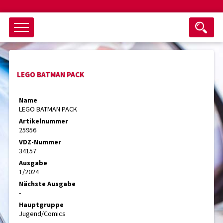
Objektsuche
LEGO BATMAN PACK
als ganzes Wort suchen
max. 3 Monate alt
Name
LEGO BATMAN PACK
keine eingestellten Titel
Artikelnummer
25956
Suche zurücksetzen
nur Titel im Angebot
VDZ-Nummer
Suchen
34157
Ausgabe
1/2024
Nächste Ausgabe
-
Hauptgruppe
Jugend/Comics