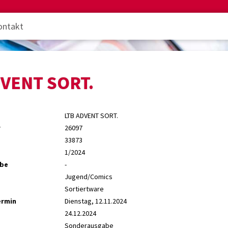
ontakt
DVENT SORT.
LTB ADVENT SORT.
r
26097
33873
1/2024
abe
-
Jugend/Comics
Sortiertware
ermin
Dienstag, 12.11.2024
24.12.2024
Sonderausgabe