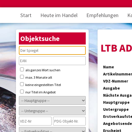
Start
Heute im Handel
Empfehlungen
K
Objektsuche
LTB A
Name
als ganzes Wort suchen
Artikelnumme
max. 3 Monate alt
VDZ-Nummer
keine eingestellten Titel
Ausgabe
nur Titel im Angebot
Nächste Ausg
Hauptgruppe
Untergruppe
Erstverkaufst
Angebotsende
Erscheint