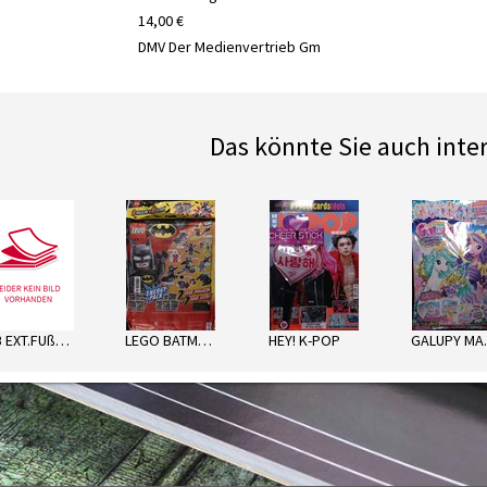
14,00 €
DMV Der Medienvertrieb Gm
Das könnte Sie auch inte
next
LTB EXT.FUßBALL SORT.
LEGO BATMAN ENERGY PACK
HEY! K-POP
GA