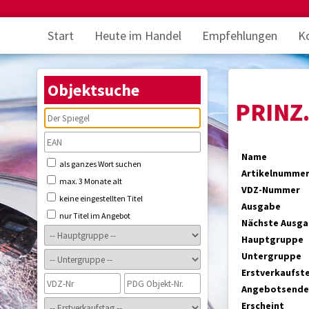
Start
Heute im Handel
Empfehlungen
K
Objektsuche
PRINZ.
Name
als ganzes Wort suchen
Artikelnumme
max. 3 Monate alt
VDZ-Nummer
keine eingestellten Titel
Ausgabe
nur Titel im Angebot
Nächste Ausg
Hauptgruppe
Untergruppe
Erstverkaufst
Angebotsende
Erscheint