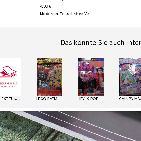
4,99 €
Moderner Zeitschriften Ve
Das könnte Sie auch inte
next
LTB EXT.FUßBALL SORT.
LEGO BATMAN ENERGY PACK
HEY! K-POP
GA