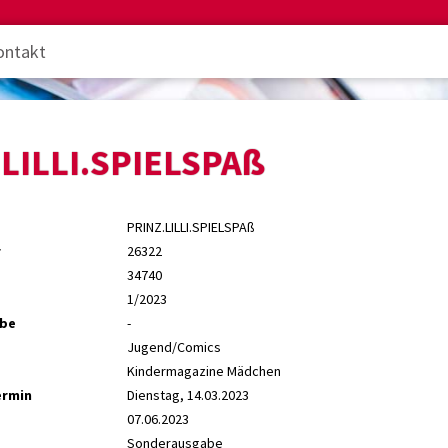
ontakt
LILLI.SPIELSPAß
PRINZ.LILLI.SPIELSPAß
r
26322
34740
1/2023
abe
-
Jugend/Comics
Kindermagazine Mädchen
ermin
Dienstag, 14.03.2023
07.06.2023
Sonderausgabe