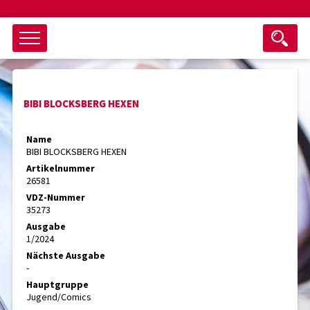
Objektsuche
BIBI BLOCKSBERG HEXEN
als ganzes Wort suchen
max. 3 Monate alt
Name
BIBI BLOCKSBERG HEXEN
keine eingestellten Titel
Artikelnummer
26581
Suche zurücksetzen
nur Titel im Angebot
VDZ-Nummer
Suchen
35273
Ausgabe
1/2024
Nächste Ausgabe
-
Hauptgruppe
Jugend/Comics