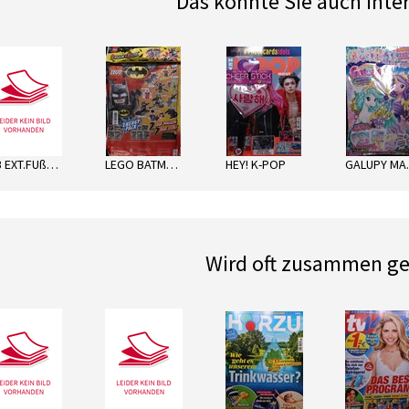
Das könnte Sie auch inte
next
LTB EXT.FUßBALL SORT.
LEGO BATMAN ENERGY PACK
HEY! K-POP
GA
Wird oft zusammen ge
next