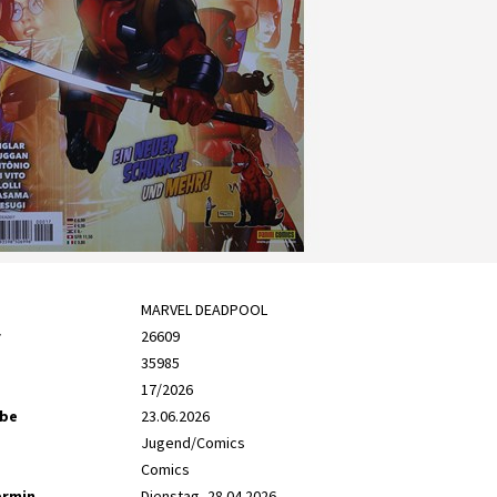
MARVEL DEADPOOL
r
26609
35985
17/2026
abe
23.06.2026
Jugend/Comics
Comics
ermin
Dienstag, 28.04.2026