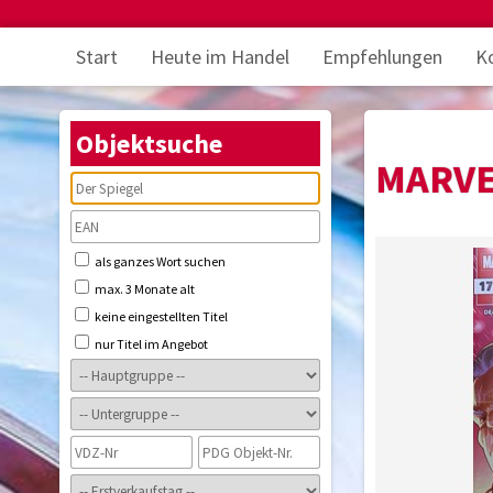
Start
Heute im Handel
Empfehlungen
K
Objektsuche
MARVE
als ganzes Wort suchen
max. 3 Monate alt
keine eingestellten Titel
nur Titel im Angebot