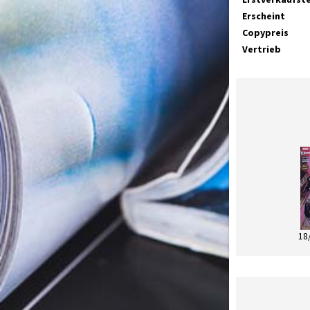
Erscheint
Copypreis
Vertrieb
18