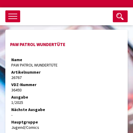
Objektsuche
PAW PATROL WUNDERTÜTE
als ganzes Wort suchen
max. 3 Monate alt
Name
PAW PATROL WUNDERTÜTE
keine eingestellten Titel
Artikelnummer
26767
Suche zurücksetzen
nur Titel im Angebot
VDZ-Nummer
Suchen
36493
Ausgabe
1/2025
Nächste Ausgabe
-
Hauptgruppe
Jugend/Comics