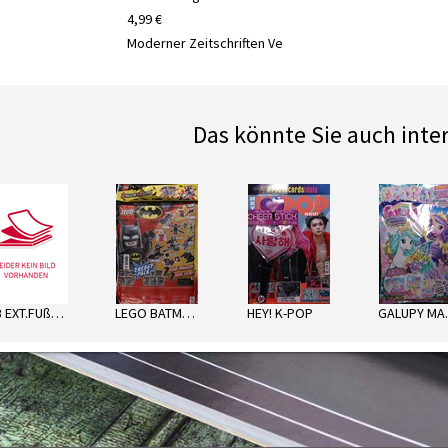
4,99 €
Moderner Zeitschriften Ve
Das könnte Sie auch inte
next
LTB EXT.FUßBALL SORT.
LEGO BATMAN ENERGY PACK
HEY! K-POP
GA