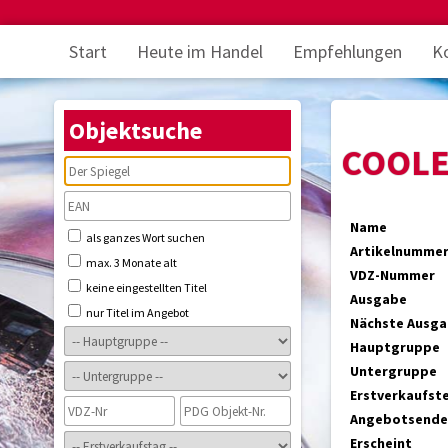
Start
Heute im Handel
Empfehlungen
K
Objektsuche
COOLE
Name
als ganzes Wort suchen
Artikelnumme
max. 3 Monate alt
VDZ-Nummer
keine eingestellten Titel
Ausgabe
nur Titel im Angebot
Nächste Ausg
Hauptgruppe
Untergruppe
Erstverkaufst
Angebotsende
Erscheint