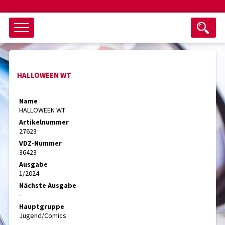
Objektsuche
HALLOWEEN WT
als ganzes Wort suchen
max. 3 Monate alt
Name
HALLOWEEN WT
keine eingestellten Titel
Artikelnummer
27623
Suche zurücksetzen
nur Titel im Angebot
VDZ-Nummer
Suchen
36423
Ausgabe
1/2024
Nächste Ausgabe
-
Hauptgruppe
Jugend/Comics