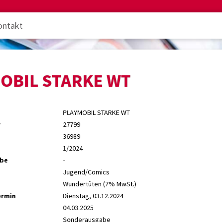
ontakt
OBIL STARKE WT
PLAYMOBIL STARKE WT
r
27799
36989
1/2024
abe
-
Jugend/Comics
Wundertüten (7% MwSt.)
ermin
Dienstag, 03.12.2024
04.03.2025
Sonderausgabe