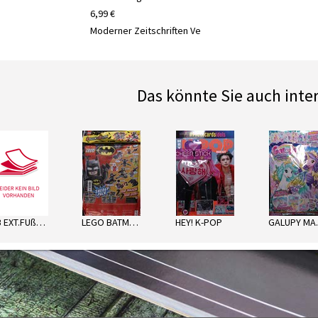
6,99 €
Moderner Zeitschriften Ve
Das könnte Sie auch inte
next
LTB EXT.FUßBALL SORT.
LEGO BATMAN ENERGY PACK
HEY! K-POP
GA