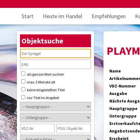
Start
Heute im Handel
Empfehlungen
K
Objektsuche
PLAYM
Name
als ganzes Wort suchen
Artikelnumme
max. 3 Monate alt
VDZ-Nummer
keine eingestellten Titel
Ausgabe
nur Titel im Angebot
Nächste Ausg
Hauptgruppe
Untergruppe
Erstverkaufst
Angebotsende
Erscheint