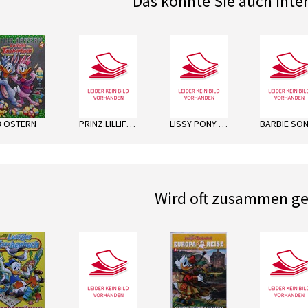
Das könnte Sie auch inte
next
B OSTERN
PRINZ.LILLIFEE ZAUBER PACK
LISSY PONY SH KRISTALLZAUBER
Wird oft zusammen ge
next