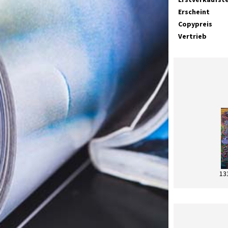
Erscheint
Copypreis
Vertrieb
13