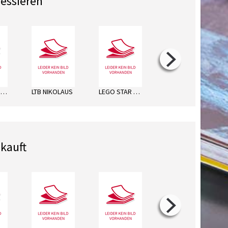
ressieren
BARBIE SONDERHEFT
LTB NIKOLAUS
LEGO STAR WARS-MÄCHT. ACT. WT
LEGO MINECRAFT SPECIAL
kauft