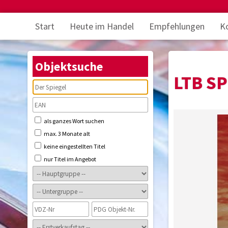
Start
Heute im Handel
Empfehlungen
K
Objektsuche
LTB SP
als ganzes Wort suchen
max. 3 Monate alt
keine eingestellten Titel
nur Titel im Angebot