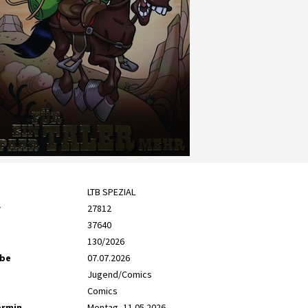
LTB SPEZIAL
r
27812
37640
130/2026
abe
07.07.2026
Jugend/Comics
Comics
ermin
Montag, 11.05.2026