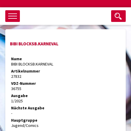
Objektsuche
BIBI BLOCKSB.KARNEVAL
als ganzes Wort suchen
max. 3 Monate alt
Name
BIBI BLOCKSB.KARNEVAL
keine eingestellten Titel
Artikelnummer
27832
Suche zurücksetzen
nur Titel im Angebot
VDZ-Nummer
Suchen
36755
Ausgabe
1/2025
Nächste Ausgabe
-
Hauptgruppe
Jugend/Comics