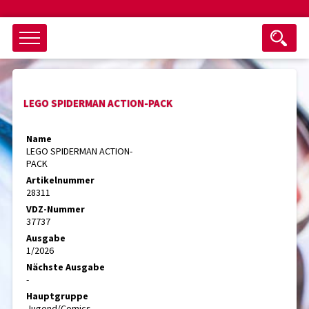
Objektsuche
LEGO SPIDERMAN ACTION-PACK
als ganzes Wort suchen
max. 3 Monate alt
Name
LEGO SPIDERMAN ACTION-
keine eingestellten Titel
PACK
Artikelnummer
Suche zurücksetzen
nur Titel im Angebot
28311
Suchen
VDZ-Nummer
37737
Ausgabe
1/2026
Nächste Ausgabe
-
Hauptgruppe
Jugend/Comics