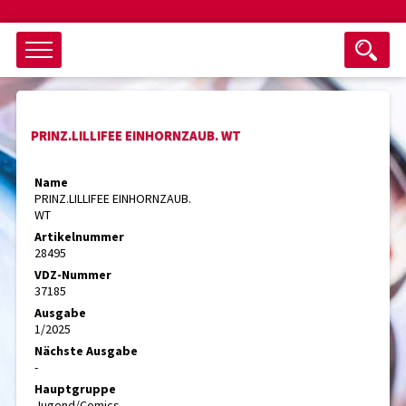
Objektsuche
PRINZ.LILLIFEE EINHORNZAUB. WT
als ganzes Wort suchen
max. 3 Monate alt
Name
PRINZ.LILLIFEE EINHORNZAUB.
keine eingestellten Titel
WT
Artikelnummer
Suche zurücksetzen
nur Titel im Angebot
28495
Suchen
VDZ-Nummer
37185
Ausgabe
1/2025
Nächste Ausgabe
-
Hauptgruppe
Jugend/Comics