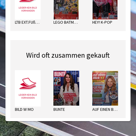
LTB EXT.FUßBALL SORT.
LEGO BATMAN ENERGY PACK
HEY! K-POP
Wird oft zusammen gekauft
BILD W MO
BUNTE
AUF EINEN BLICK WEST
WP