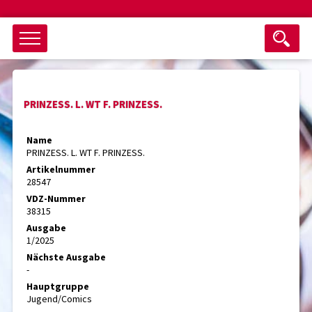
Objektsuche
PRINZESS. L. WT F. PRINZESS.
als ganzes Wort suchen
max. 3 Monate alt
Name
PRINZESS. L. WT F. PRINZESS.
keine eingestellten Titel
Artikelnummer
28547
Suche zurücksetzen
nur Titel im Angebot
VDZ-Nummer
Suchen
38315
Ausgabe
1/2025
Nächste Ausgabe
-
Hauptgruppe
Jugend/Comics