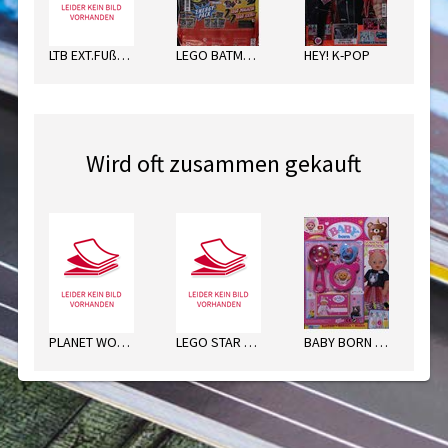
LTB EXT.FUßBALL SORT.
LEGO BATMAN ENERGY PACK
HEY! K-POP
Wird oft zusammen gekauft
PLANET WOW ULTRA SPAR-PACK
LEGO STAR WARS-MÄCHT. ACT. WT
BABY BORN MAGAZIN