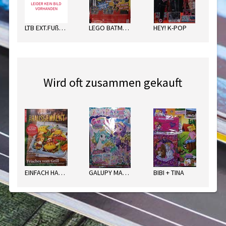
LTB EXT.FUßBALL SORT.
LEGO BATMAN ENERGY PACK
HEY! K-POP
Wird oft zusammen gekauft
EINFACH HAUSGEMACHT
GALUPY MAGAZIN
BIBI + TINA
PU