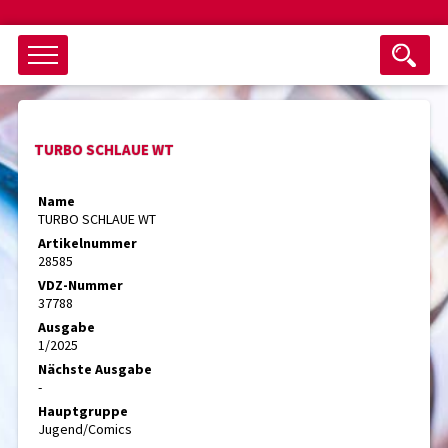
Objektsuche
TURBO SCHLAUE WT
als ganzes Wort suchen
max. 3 Monate alt
Name
TURBO SCHLAUE WT
keine eingestellten Titel
Artikelnummer
28585
Suche zurücksetzen
nur Titel im Angebot
VDZ-Nummer
Suchen
37788
Ausgabe
1/2025
Nächste Ausgabe
-
Hauptgruppe
Jugend/Comics