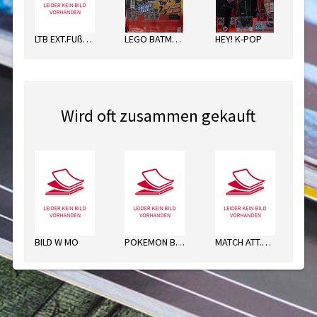
LTB EXT.FUßBALL SORT.
LEGO BATMAN ENERGY PACK
HEY! K-POP
Wird oft zusammen gekauft
BILD W MO
POKEMON BOOSTER NR. 43
MATCH ATT.CARDS 25/26
TV