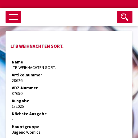
Objektsuche
LTB WEIHNACHTEN SORT.
als ganzes Wort suchen
max. 3 Monate alt
Name
LTB WEIHNACHTEN SORT.
keine eingestellten Titel
Artikelnummer
28626
Suche zurücksetzen
nur Titel im Angebot
VDZ-Nummer
Suchen
37650
Ausgabe
1/2025
Nächste Ausgabe
-
Hauptgruppe
Jugend/Comics