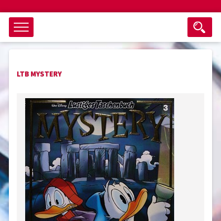
Objektsuche
LTB MYSTERY
als ganzes Wort suchen
max. 3 Monate alt
keine eingestellten Titel
Suche zurücksetzen
nur Titel im Angebot
Suchen