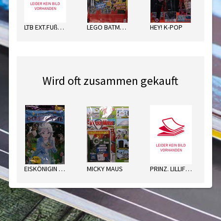
LTB EXT.FUßBALL SORT.
LEGO BATMAN ENERGY PACK
HEY! K-POP
Wird oft zusammen gekauft
EISKÖNIGIN WUNDERTÜTE
MICKY MAUS
PRINZ. LILLIFEE GLITZER PACK
WE