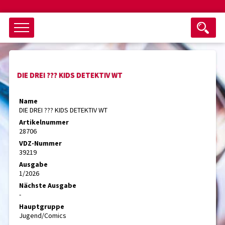
Objektsuche
DIE DREI ??? KIDS DETEKTIV WT
als ganzes Wort suchen
max. 3 Monate alt
Name
DIE DREI ??? KIDS DETEKTIV WT
keine eingestellten Titel
Artikelnummer
28706
Suche zurücksetzen
nur Titel im Angebot
VDZ-Nummer
Suchen
39219
Ausgabe
1/2026
Nächste Ausgabe
-
Hauptgruppe
Jugend/Comics