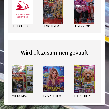
LTB EXT.FUßBALL SORT.
LEGO BATMAN ENERGY PACK
HEY! K-POP
Wird oft zusammen gekauft
MICKY MAUS
TV SPIELFILM
TOTAL TIERLIEB! SPEZ.
DE