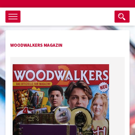
Objektsuche
WOODWALKERS MAGAZIN
als ganzes Wort suchen
max. 3 Monate alt
keine eingestellten Titel
Suche zurücksetzen
nur Titel im Angebot
Suchen