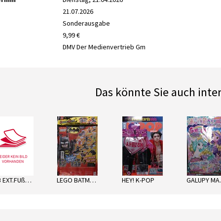
21.07.2026
Sonderausgabe
9,99 €
DMV Der Medienvertrieb Gm
Das könnte Sie auch inte
next
LTB EXT.FUßBALL SORT.
LEGO BATMAN ENERGY PACK
HEY! K-POP
GA