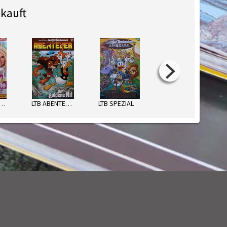
kauft
REIZEIT REVUE
LTB ABENTEUER
LTB SPEZIAL
FREIZEIT WOCHE