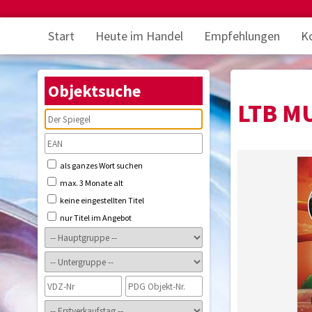
Start
Heute im Handel
Empfehlungen
K
Objektsuche
LTB M
als ganzes Wort suchen
max. 3 Monate alt
keine eingestellten Titel
nur Titel im Angebot