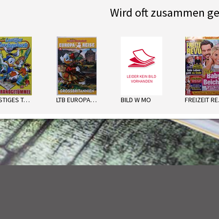
Wird oft zusammen ge
next
LUSTIGES TASCHENBUCH
LTB EUROPAREISE
BILD W MO
F