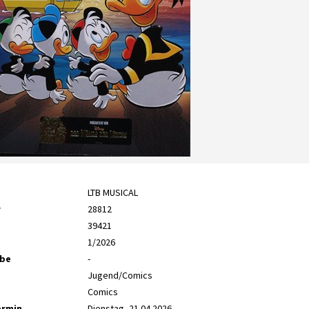
LTB MUSICAL
r
28812
39421
1/2026
abe
-
Jugend/Comics
Comics
ermin
Dienstag, 21.04.2026