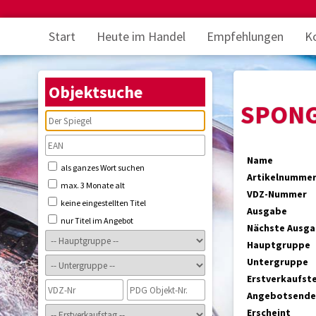
Start
Heute im Handel
Empfehlungen
K
Objektsuche
SPON
Name
als ganzes Wort suchen
Artikelnumme
max. 3 Monate alt
VDZ-Nummer
keine eingestellten Titel
Ausgabe
nur Titel im Angebot
Nächste Ausg
Hauptgruppe
Untergruppe
Erstverkaufst
Angebotsende
Erscheint