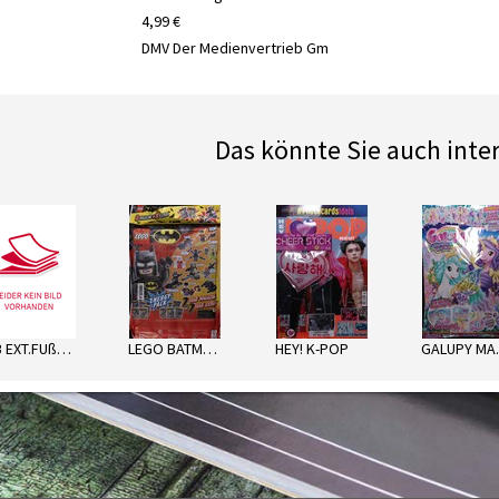
4,99 €
DMV Der Medienvertrieb Gm
Das könnte Sie auch inte
next
LTB EXT.FUßBALL SORT.
LEGO BATMAN ENERGY PACK
HEY! K-POP
GA