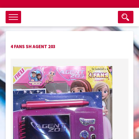
Objektsuche
4 FANS SH AGENT 203
als ganzes Wort suchen
max. 3 Monate alt
keine eingestellten Titel
Suche zurücksetzen
nur Titel im Angebot
Suchen