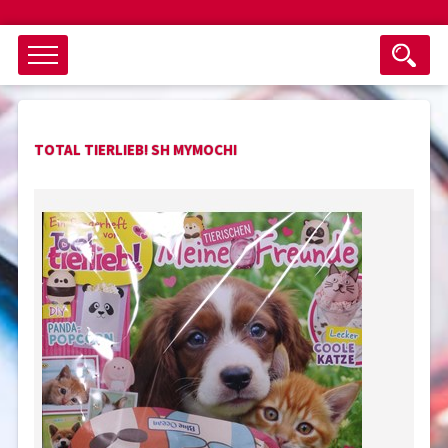
Objektsuche
TOTAL TIERLIEB! SH MYMOCHI
als ganzes Wort suchen
max. 3 Monate alt
keine eingestellten Titel
Suche zurücksetzen
nur Titel im Angebot
Suchen