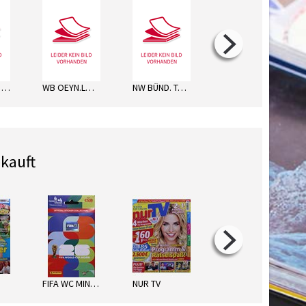
DIE GLOCKE WIED. DO
WB OEYN.LÖHNE VLOT.FR
NW BÜND. TAGEBL. FR
NW HÖXTER MI
kauft
FIFA WC MINI MULTIPACK 2026
NUR TV
FAZ MO