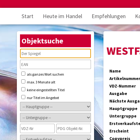
Start
Heute im Handel
Empfehlungen
K
Objektsuche
WESTF
Name
als ganzes Wort suchen
Artikelnumme
max. 3 Monate alt
VDZ-Nummer
keine eingestellten Titel
Ausgabe
nur Titel im Angebot
Nächste Ausg
Hauptgruppe
Untergruppe
Erstverkaufst
Erscheint
Copypreis