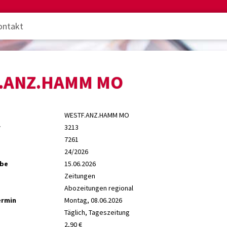
ontakt
.ANZ.HAMM MO
WESTF.ANZ.HAMM MO
r
3213
7261
24/2026
abe
15.06.2026
Zeitungen
Abozeitungen regional
ermin
Montag, 08.06.2026
Täglich, Tageszeitung
2,90 €