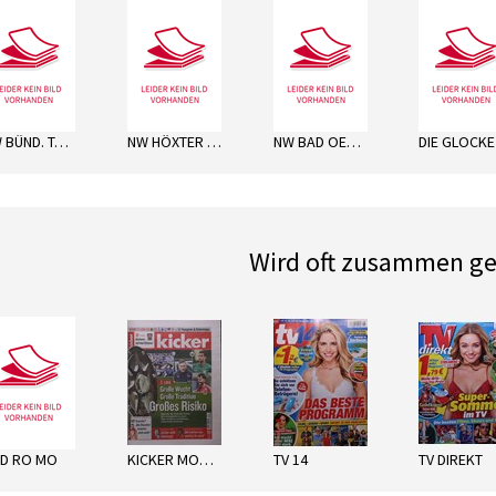
next
NW BÜND. TAGEBL. MI
NW HÖXTER MO
NW BAD OEYNHAUS. DO
Wird oft zusammen ge
next
LD RO MO
KICKER MONTAG
TV 14
TV DIREKT