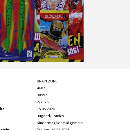
BRAIN ZONE
r
4607
38997
2/2026
abe
15.05.2026
Jugend/Comics
Kindermagazine allgemein
ermin
Freitag, 13.03.2026