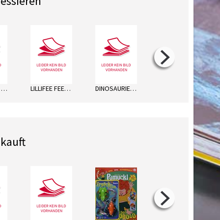
ressieren
PLAYM.PINK MÄRCHEN WT
LILLIFEE FEEN WT
DINOSAURIER WT
BIBI & TINA WEIHNACH
kauft