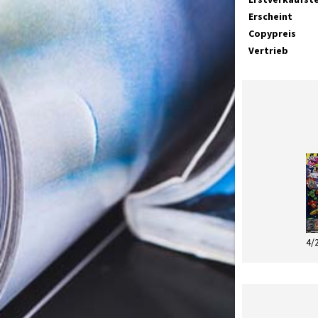
Erscheint
Copypreis
Vertrieb
4/