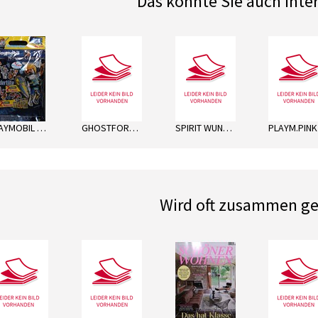
Das könnte Sie auch inte
next
PLAYMOBIL NOVELMORE WT
GHOSTFORCE WT
SPIRIT WUNDERTÜTE
Wird oft zusammen ge
next