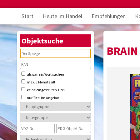
Start
Heute im Handel
Empfehlungen
K
Objektsuche
BRAIN
als ganzes Wort suchen
max. 3 Monate alt
keine eingestellten Titel
nur Titel im Angebot