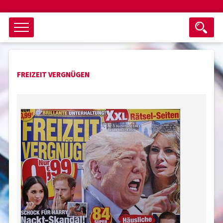
Objektsuche
FREIZEIT VERGNÜGEN
als ganzes Wort suchen
max. 3 Monate alt
keine eingestellten Titel
Suche zurücksetzen
nur Titel im Angebot
Suchen