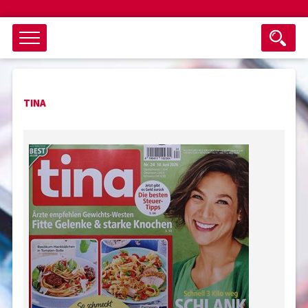
Objektsuche
TINA
als ganzes Wort suchen
max. 3 Monate alt
keine eingestellten Titel
Suche zurücksetzen
nur Titel im Angebot
Suchen