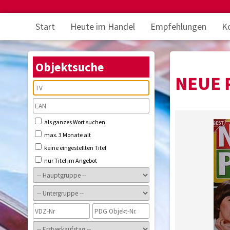
Start
Heute im Handel
Empfehlungen
K
Objektsuche
NEUE 
als ganzes Wort suchen
max. 3 Monate alt
keine eingestellten Titel
nur Titel im Angebot