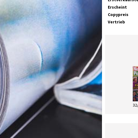
Erscheint
Copypreis
Vertrieb
32