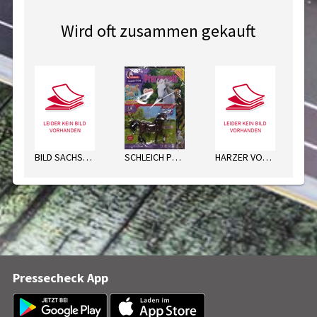
Wird oft zusammen gekauft
BILD SACHSEN ANH. MO
SCHLEICH PFERDEWELT
HARZER VOLKSSTIM.MO
BI
Pressecheck App