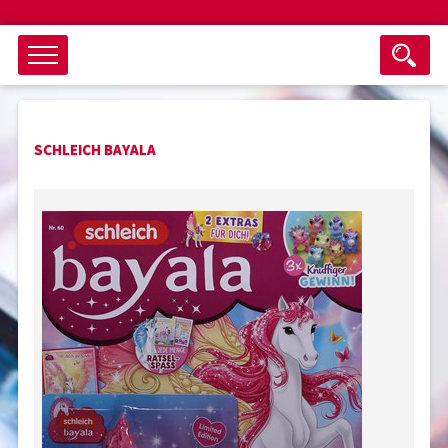
Objektsuche
SCHLEICH BAYALA
als ganzes Wort suchen
max. 3 Monate alt
keine eingestellten Titel
Suche zurücksetzen
nur Titel im Angebot
Suchen