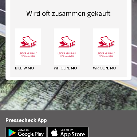
Wird oft zusammen gekauft
BILD W MO
WP OLPE MO
WR OLPE MO
HÖ
Pressecheck App