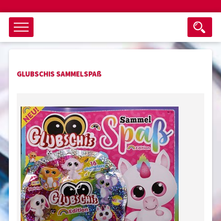
Objektsuche
GLUBSCHIS SAMMELSPAß
als ganzes Wort suchen
max. 3 Monate alt
keine eingestellten Titel
Suche zurücksetzen
nur Titel im Angebot
Suchen