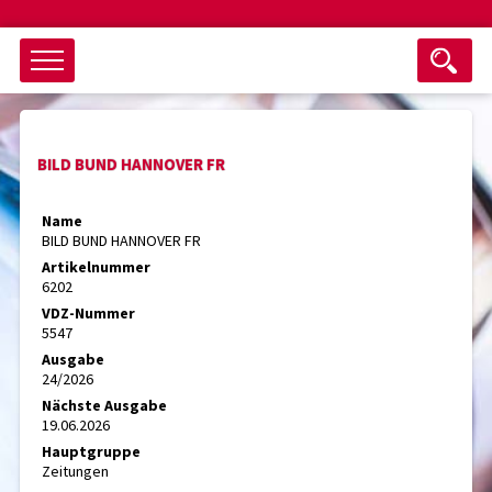
Objektsuche
BILD BUND HANNOVER FR
als ganzes Wort suchen
max. 3 Monate alt
Name
BILD BUND HANNOVER FR
keine eingestellten Titel
Artikelnummer
6202
Suche zurücksetzen
nur Titel im Angebot
VDZ-Nummer
Suchen
5547
Ausgabe
24/2026
Nächste Ausgabe
19.06.2026
Hauptgruppe
Zeitungen