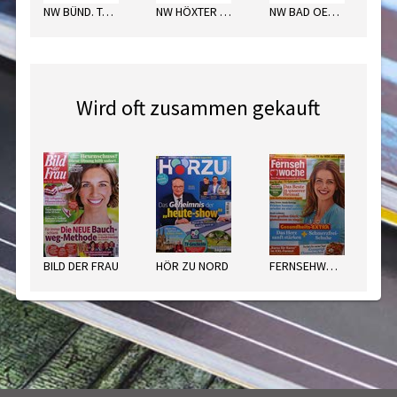
NW BÜND. TAGEBL. MI
NW HÖXTER MO
NW BAD OEYNHAUS. DO
Wird oft zusammen gekauft
BILD DER FRAU
HÖR ZU NORD
FERNSEHWOCHE NORD