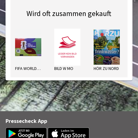
Wird oft zusammen gekauft
FIFA WORLD CUP STICKER 2026
BILD W MO
HÖR ZU NORD
WP
Pressecheck App