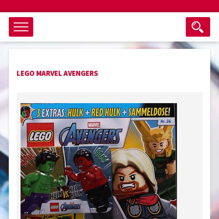
Objektsuche
LEGO MARVEL AVENGERS
als ganzes Wort suchen
max. 3 Monate alt
keine eingestellten Titel
Suche zurücksetzen
nur Titel im Angebot
Suchen