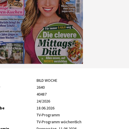
BILD WOCHE
r
2640
40487
24/2026
abe
18.06.2026
TV-Programm
TV-Programm wöchentlich
ermin
Donnerstag, 11.06.2026