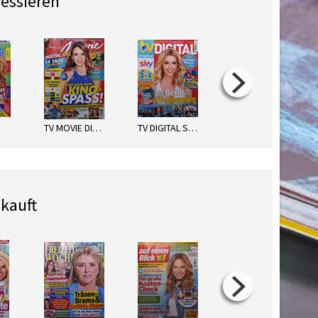
ressieren
TV MOVIE DIGITAL XXL
TV DIGITAL SKY SATELLIT
TV SPIELFILM DIG. XXL
kauft