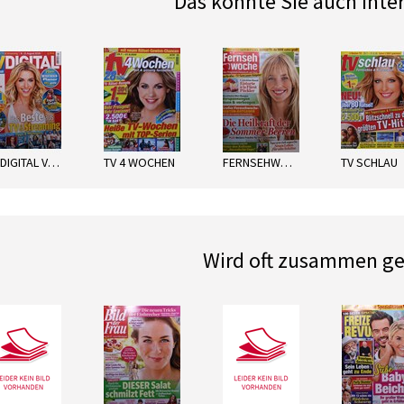
Das könnte Sie auch inte
next
TV DIGITAL VODAFONE
TV 4 WOCHEN
FERNSEHWOCHE NORD
TV SCHLAU
Wird oft zusammen ge
next