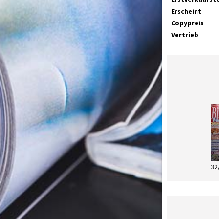
Erscheint
Copypreis
Vertrieb
32