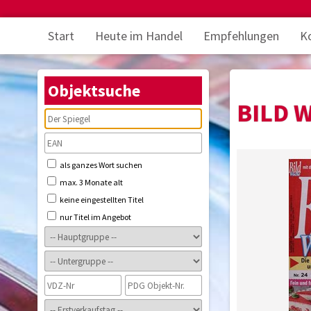
Start
Heute im Handel
Empfehlungen
K
Objektsuche
BILD 
als ganzes Wort suchen
max. 3 Monate alt
keine eingestellten Titel
nur Titel im Angebot