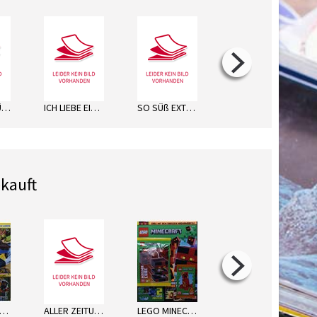
MAGISCHE ÜBERRASCH.WT
ICH LIEBE EINHÖRNER
SO SÜß EXTRA WT
ZOMBIEMAN
kauft
LEGO NINJAGO
ALLER ZEITUNG MO
LEGO MINECRAFT
TOPMODEL FRIENDS CLUB