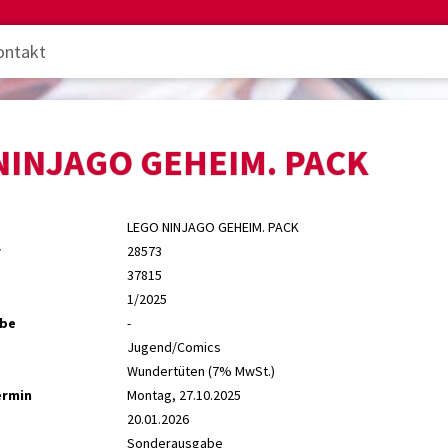
ontakt
NINJAGO GEHEIM. PACK
LEGO NINJAGO GEHEIM. PACK
r
28573
37815
1/2025
abe
-
Jugend/Comics
Wundertüten (7% MwSt.)
ermin
Montag, 27.10.2025
20.01.2026
Sonderausgabe