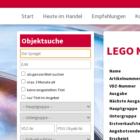
Start
Heute im Handel
Empfehlungen
K
Objektsuche
LEGO 
Name
als ganzes Wort suchen
Artikelnumme
max. 3 Monate alt
VDZ-Nummer
keine eingestellten Titel
Ausgabe
nur Titel im Angebot
Nächste Ausg
Hauptgruppe
Untergruppe
Erstverkaufst
Angebotsende
Erscheint