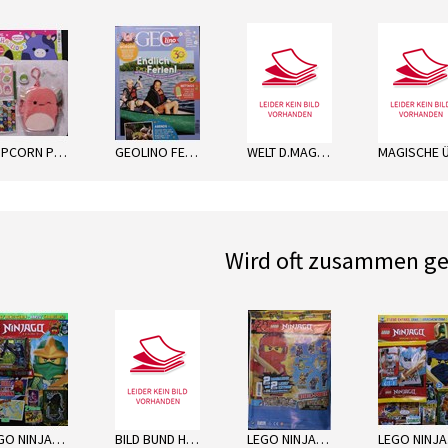
next
POPCORN PRÄSENT.SQUISHMALLOWS
GEOLINO FERIENHEFT
WELT D.MAGISCHEN GESC
Wird oft zusammen ge
next
LEGO NINJAGO LEGACY
BILD BUND HANNOVER MO
LEGO NINJAGO WUNDERTÜ